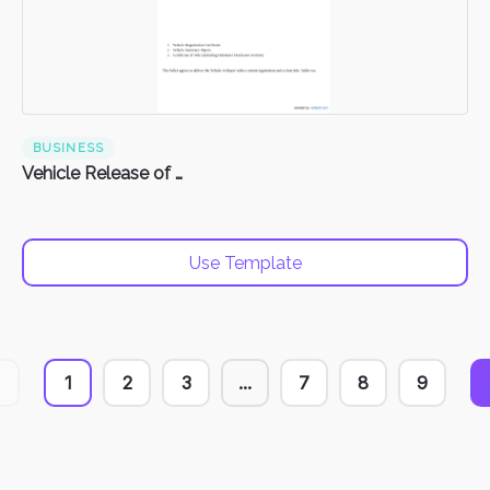
BUSINESS
Vehicle Release of Liability Form
Use Template
1
2
3
...
7
8
9