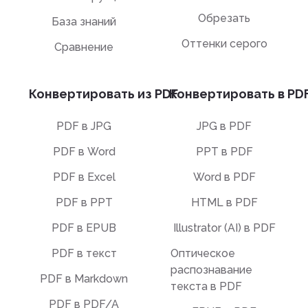
Обрезать
База знаний
Оттенки серого
Сравнение
Конвертировать из PDF
Конвертировать в PD
PDF в JPG
JPG в PDF
PDF в Word
PPT в PDF
PDF в Excel
Word в PDF
PDF в PPT
HTML в PDF
PDF в EPUB
Illustrator (AI) в PDF
PDF в текст
Оптическое
распознавание
PDF в Markdown
текста в PDF
PDF в PDF/A