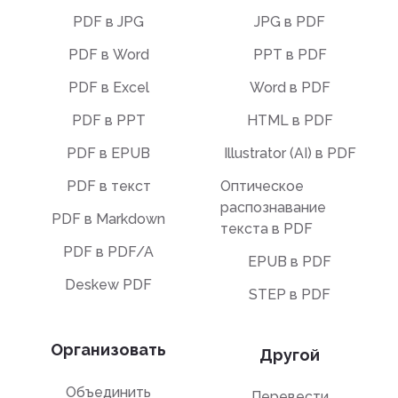
PDF в JPG
JPG в PDF
PDF в Word
PPT в PDF
PDF в Excel
Word в PDF
PDF в PPT
HTML в PDF
PDF в EPUB
Illustrator (AI) в PDF
PDF в текст
Оптическое
распознавание
PDF в Markdown
текста в PDF
PDF в PDF/A
EPUB в PDF
Deskew PDF
STEP в PDF
Организовать
Другой
Объединить
Перевести