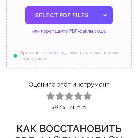
SELECT PDF FILES
или перетащите PDF‑файлы сюда
Временные файлы удаляются автоматически
через 3 часа.
Оцените этот инструмент
1 star
2 stars
3 stars
4 stars
5 stars
3.8
/
5
-
24
votes
КАК ВОССТАНОВИТЬ