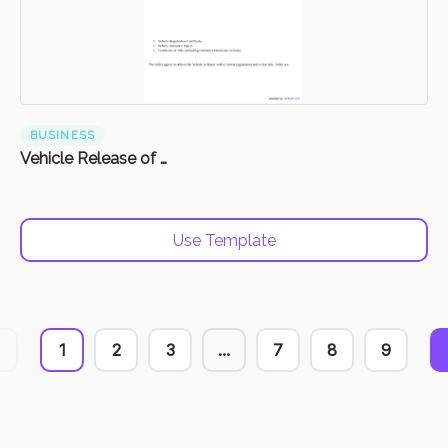
BUSINESS
Vehicle Release of Liability Form
Use Template
1
2
3
...
7
8
9