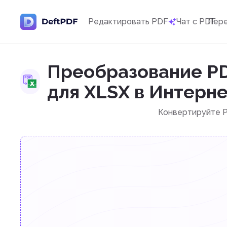
Редактировать PDF
Чат с PDF
Пер
Преобразование PD
для XLSX в Интерн
Конвертируйте P