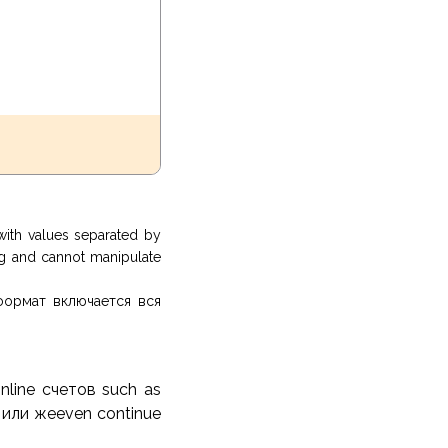
with values separated by
ng and cannot manipulate
формат включается вся
online счетов such as
e или жеeven continue