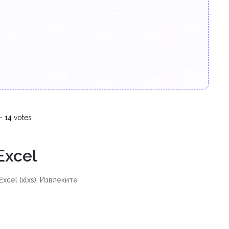
-
14
votes
Excel
cel (xlxs). Извлеките