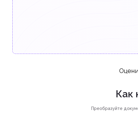
Оцени
Как 
Преобразуйте докумен