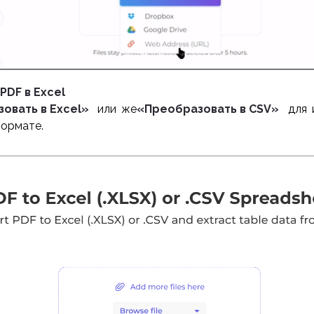
PDF в Excel
овать в Excel»
или же
«Преобразовать в CSV»
для 
ормате.