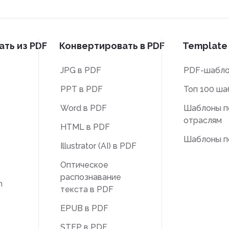
ть из PDF
Конвертировать в PDF
Template 
JPG в PDF
PDF-шабл
PPT в PDF
Топ 100 ша
Word в PDF
Шаблоны п
отраслям
HTML в PDF
Шаблоны п
Illustrator (AI) в PDF
Оптическое
распознавание
n
текста в PDF
EPUB в PDF
STEP в PDF