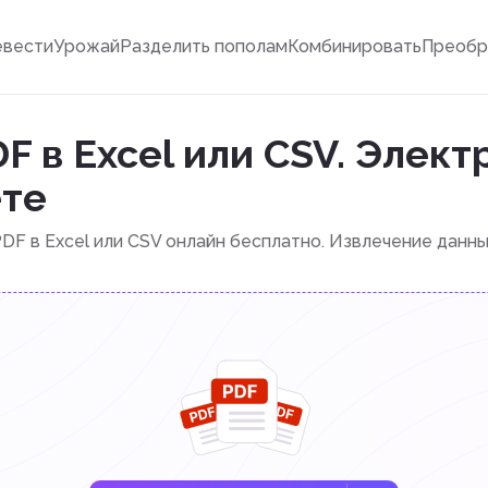
евести
Урожай
Разделить пополам
Комбинировать
Преобр
F в Excel или CSV. Элек
ете
DF в Excel или CSV онлайн бесплатно. Извлечение данны