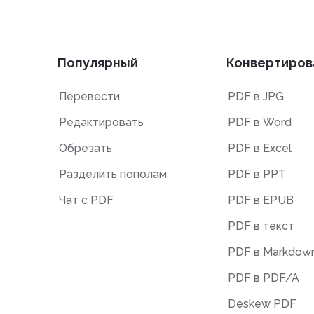
и
Популярный
Конвертирова
Перевести
PDF в JPG
Редактировать
PDF в Word
Обрезать
PDF в Excel
Разделить пополам
PDF в PPT
Чат с PDF
PDF в EPUB
PDF в текст
PDF в Markdow
PDF в PDF/A
Deskew PDF