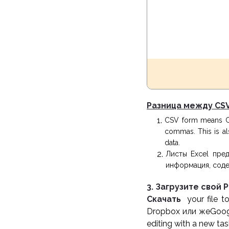
Разница между CSV 
CSV form means Com
commas. This is al
data.
Листы Excel пре
информация, сод
3. Загрузите свой
Скачать
your file t
Dropbox или жеGoogle
editing with a new tas