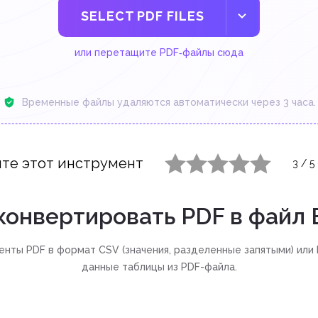
SELECT PDF FILES
или перетащите PDF‑файлы сюда
Временные файлы удаляются автоматически через 3 часа.
те этот инструмент
3
/
5
1 star
2 stars
3 stars
4 stars
5 stars
конвертировать PDF в файл 
ты PDF в формат CSV (значения, разделенные запятыми) или Ex
данные таблицы из PDF-файла.