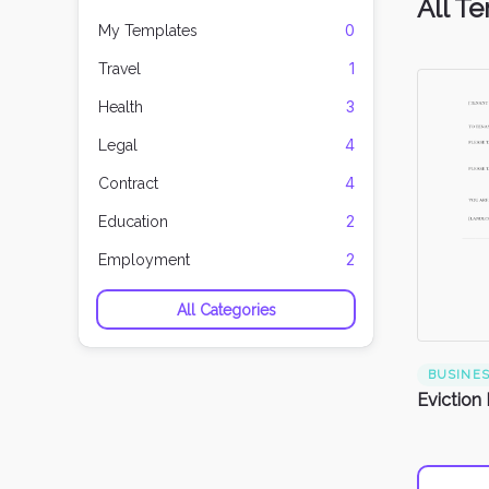
All T
0
My Templates
1
Travel
3
Health
4
Legal
4
Contract
2
Education
2
Employment
All Categories
BUSINE
Eviction