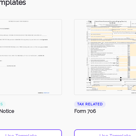
emplates
SS
TAX RELATED
 Notice
Form 706