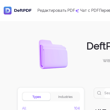
Редактировать PDF
Чат с PDF
Пере
Deft
Wit
Types
Industries
104
All