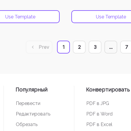
Use Template
Use Template
Prev
1
2
3
...
7
Популярный
Конвертировать 
Перевести
PDF в JPG
Редактировать
PDF в Word
Обрезать
PDF в Excel