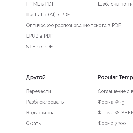
HTML в PDF
Шаблоны по ти
Illustrator (AI) в PDF
Оптическое распознавание текста в PDF
EPUB в PDF
STEP в PDF
Другой
Popular Temp
Перевести
Соглашение о 
Разблокировать
Форма W-9
Водяной знак
Форма W-8BE
Сжать
Форма 7200