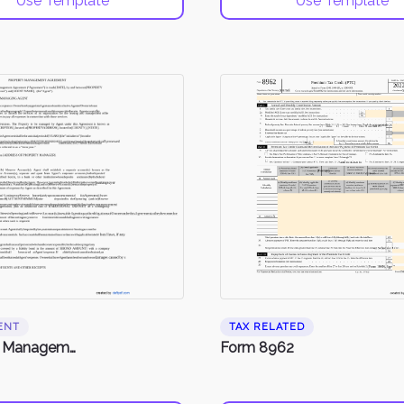
Use Template
Use Template
ENT
TAX RELATED
Property Management Agreement
Form 8962