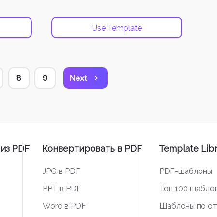
Use Template
8
9
Next
из PDF
Конвертировать в PDF
Template Lib
JPG в PDF
PDF-шаблоны
PPT в PDF
Топ 100 шабло
Word в PDF
Шаблоны по о