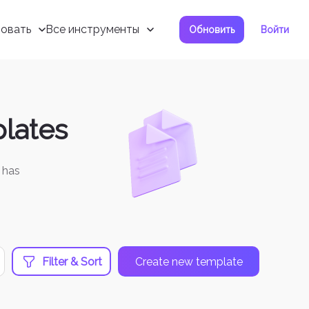
овать
Все инструменты
Обновить
Войти
lates
 has
Filter & Sort
Create new template