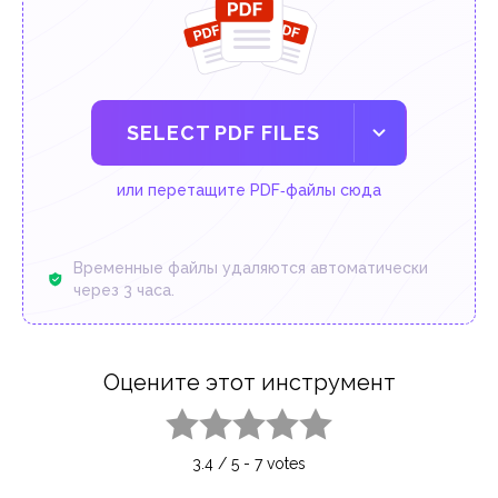
SELECT PDF FILES
или перетащите PDF‑файлы сюда
Временные файлы удаляются автоматически
через 3 часа.
Оцените этот инструмент
1 star
2 stars
3 stars
4 stars
5 stars
3.4
/
5
-
7
votes