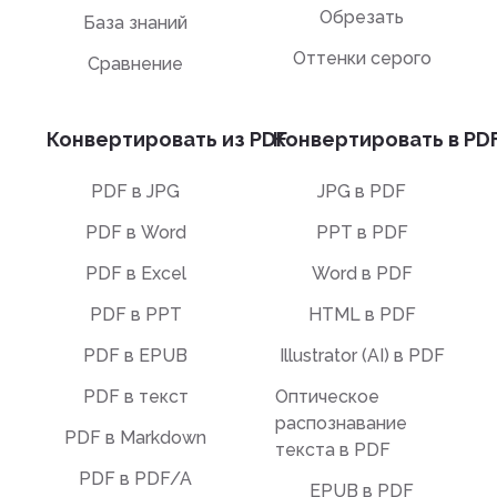
Обрезать
База знаний
Оттенки серого
Сравнение
Конвертировать из PDF
Конвертировать в PD
PDF в JPG
JPG в PDF
PDF в Word
PPT в PDF
PDF в Excel
Word в PDF
PDF в PPT
HTML в PDF
PDF в EPUB
Illustrator (AI) в PDF
PDF в текст
Оптическое
распознавание
PDF в Markdown
текста в PDF
PDF в PDF/A
EPUB в PDF