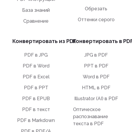
Обрезать
База знаний
Оттенки серого
Сравнение
Конвертировать из PDF
Конвертировать в PD
PDF в JPG
JPG в PDF
PDF в Word
PPT в PDF
PDF в Excel
Word в PDF
PDF в PPT
HTML в PDF
PDF в EPUB
Illustrator (AI) в PDF
PDF в текст
Оптическое
распознавание
PDF в Markdown
текста в PDF
PDF в PDF/A