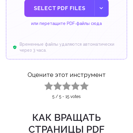
SELECT PDF FILES
или перетащите PDF‑файлы сюда
Временные файлы удаляются автоматически
через 3 часа.
Оцените этот инструмент
1 star
2 stars
3 stars
4 stars
5 stars
5
/
5
-
15
votes
КАК ВРАЩАТЬ
СТРАНИЦЫ PDF