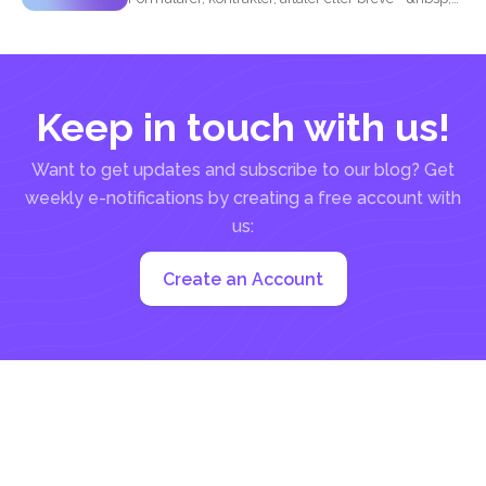
disse er grundl...
Keep in touch with us!
Want to get updates and subscribe to our blog? Get
weekly e-notifications by creating a free account with
us:
Create an Account