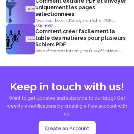
Comment extraire PDF et envoyer
uniquement les pages
sélectionnées
Avez-vous besoin d'envoyer un fichier PDF à
ASK HOW
quelqu'un mais il contient...
Comment créer facilement la
table des matières pour plusieurs
fichiers PDF
Table of contents lists only the titles of first level...
Keep in touch with us!
Want to get updates and subscribe to our blog? Get
weekly e-notifications by creating a free account with
us:
Create an Account