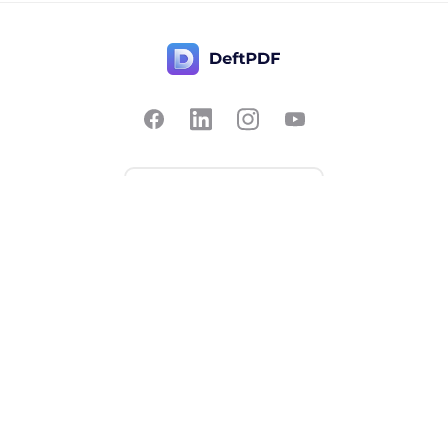
Nous contacter
populaire
Tarification
Traduire
Commentaires
Modifier
Proposer une
Recadrer
fonctionnalité
Couper en deux
Signaler un bug
Discuter avec le