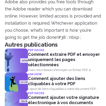
Adobe also provides you free tools through
the Adobe reader which you can download
online. However, limited access is provided and
installation is required. Whichever application
you choose, what’s important is how you’re
going to get the job done!#38 ; nbsp ;
Autres publications
PDF HACKS
Comment extraire PDF et envoyer
uniquement les pages
sélectionnées
Avez-vous besoin d'envoyer un fichier PDF à
ASK HOW
quelqu'un mais il contient...
Comment ajouter des liens
cliquables à votre PDF
L'ajout de liens cliquables à votre document PDF
PDF HACKS
permettra aux lecteurs...
Comment ajouter votre signature
électronique à vos documents