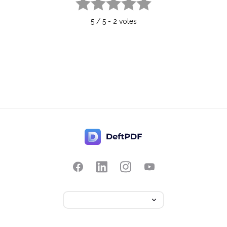
1 star
2 stars
3 stars
4 stars
5 stars
5
/
5
-
2
votes