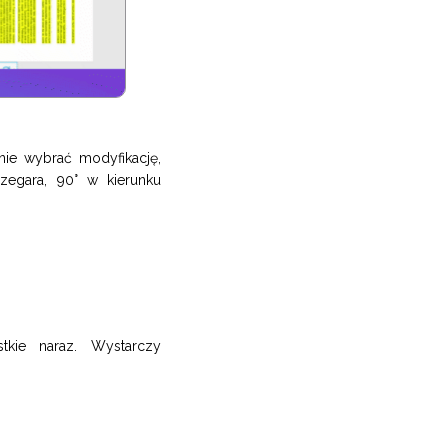
nie wybrać modyfikację,
egara, 90° w kierunku
stkie naraz. Wystarczy