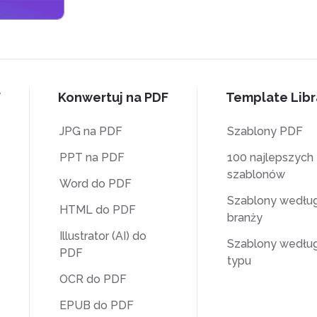
F
Konwertuj na PDF
Template Libr
JPG na PDF
Szablony PDF
PPT na PDF
100 najlepszych
szablonów
Word do PDF
Szablony wedłu
HTML do PDF
branży
Illustrator (AI) do
Szablony wedłu
PDF
typu
OCR do PDF
EPUB do PDF