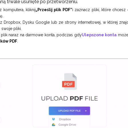
taną trwale usunięte po przetworzeniu.
z komputera, kliknij
„Prześlij plik PDF”
i zaznacz pliki, które chcesz 
ę.
 z Dropbox, Dysku Google lub ze strony internetowej, w której znajduj
 swoje pliki.
 plik naraz na darmowe konta, podczas gdy
Ulepszone konta
może 
ików PDF
.