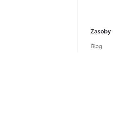
Zasoby
Blog
Poradniki PDF
Baza wiedzy
Porównanie
Wyprodukowano w USA.
© DeftPDF, budowanie narzędzi PD
od 2013 roku.