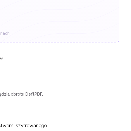
nach.
es
ędzia obrotu DeftPDF.
nictwem szyfrowanego