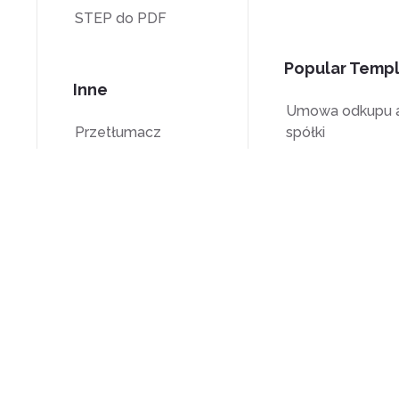
STEP do PDF
Popular Temp
Inne
Umowa odkupu a
Przetłumacz
spółki
Odblokuj
Formularz W-9
Znak wodny
Formularz W-8B
Kompresuj
Formularz 7200
runki
Open Source
support@deftpdf.com
ytkowania
Notices