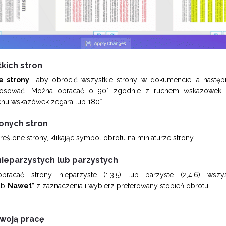
kich stron
e strony
”, aby obrócić wszystkie strony w dokumencie, a następ
tosować. Można obracać o 90° zgodnie z ruchem wskazówek z
hu wskazówek zegara lub 180°
lonych stron
eślone strony, klikając symbol obrotu na miniaturze strony.
nieparzystych lub parzystych
racać strony nieparzyste (1,3,5) lub parzyste (2,4,6) wszy
ub”
Nawet
” z zaznaczenia i wybierz preferowany stopień obrotu.
swoją pracę