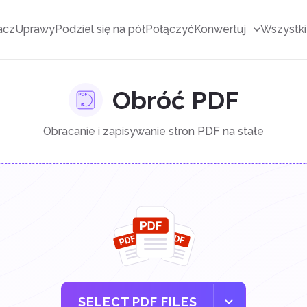
acz
Uprawy
Podziel się na pół
Połączyć
Konwertuj
Wszystki
Obróć PDF
Obracanie i zapisywanie stron PDF na stałe
SELECT PDF FILES