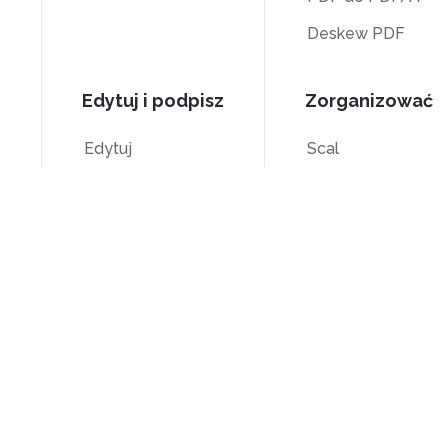
Deskew PDF
Edytuj i podpisz
Zorganizować
Edytuj
Scal
Znak
Podziel
Przytnij
Numeracja Batesa
Skala szarości
Usuń strony
F
Umowa licencyjna użytkownika
Polityka
Wa
końcowego (EULA)
prywatności
uż