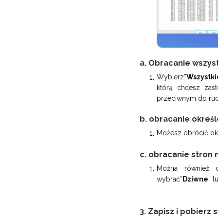
a. Obracanie wszyst
Wybierz”
Wszystki
którą chcesz zas
przeciwnym do ruc
b. obracanie okreś
Możesz obrócić okr
c. obracanie stron 
Można również ob
wybrać”
Dziwne
” l
3. Zapisz i pobierz 