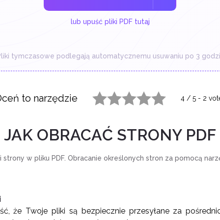
lub upuść pliki PDF tutaj
liki tymczasowe podlegają automatycznemu usuwaniu po 3 godzi
ceń to narzędzie
4
/
5
-
2
vot
1 star
2 stars
3 stars
4 stars
5 stars
JAK OBRACAĆ STRONY PDF
ji strony w pliku PDF. Obracanie określonych stron za pomocą narz
i
, że Twoje pliki są bezpiecznie przesyłane za pośred