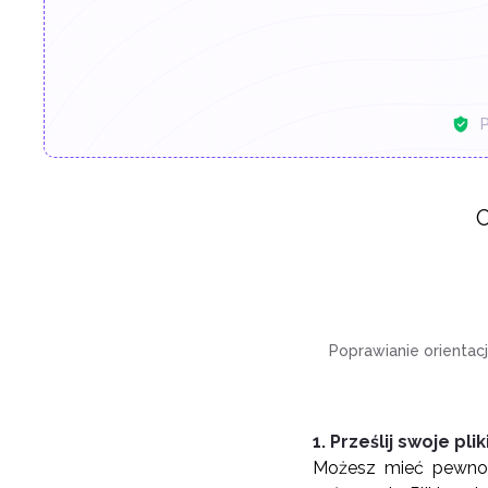
P
O
Poprawianie orientac
1. Prześlij swoje plik
Możesz mieć pewność