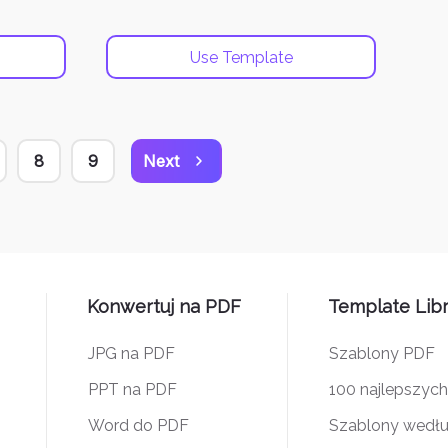
Use Template
8
9
Next
Konwertuj na PDF
Template Lib
JPG na PDF
Szablony PDF
PPT na PDF
100 najlepszyc
Word do PDF
Szablony wedłu