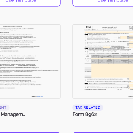
Use Template
Use Template
ENT
TAX RELATED
Property Management Agreement
Form 8962