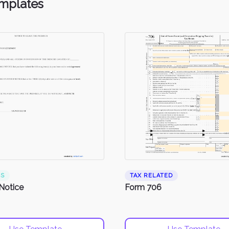
emplates
SS
TAX RELATED
 Notice
Form 706