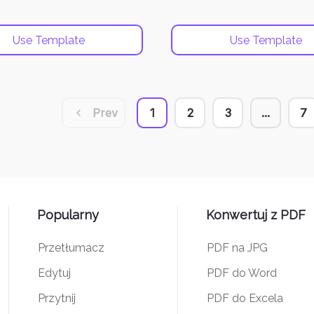
Use Template
Use Template
Prev
1
2
3
...
7
Popularny
Konwertuj z PDF
Przetłumacz
PDF na JPG
Edytuj
PDF do Word
Przytnij
PDF do Excela