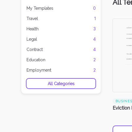
All T
0
My Templates
1
Travel
3
Health
4
Legal
4
Contract
2
Education
2
Employment
All Categories
BUSINE
Eviction