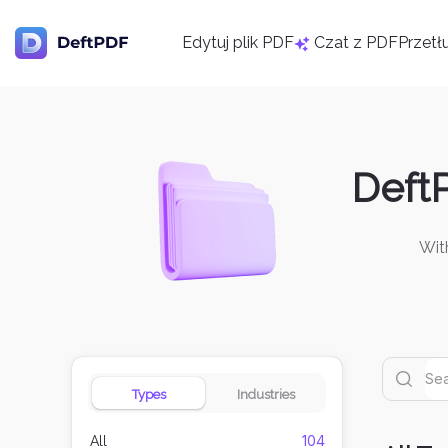
Edytuj plik PDF
Czat z PDF
Przet
Deft
Wit
Types
Industries
104
All