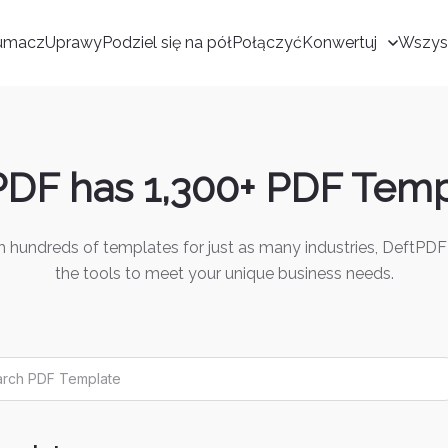
łumacz
Uprawy
Podziel się na pół
Połączyć
Konwertuj
Wszyst
PDF has 1,300+ PDF Temp
h hundreds of templates for just as many industries, DeftPDF
the tools to meet your unique business needs.