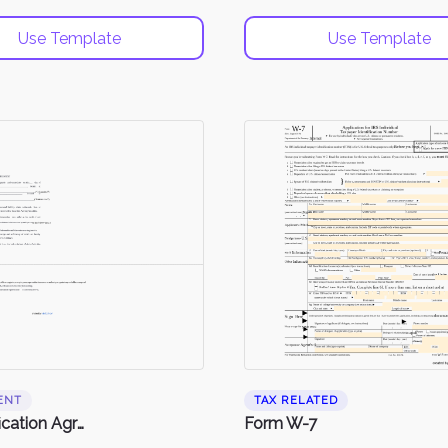
Use Template
Use Template
ENT
TAX RELATED
Indemnification Agreement
Form W-7