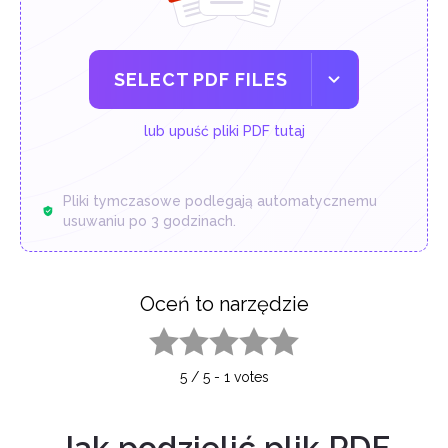
SELECT PDF FILES
lub upuść pliki PDF tutaj
Pliki tymczasowe podlegają automatycznemu
usuwaniu po 3 godzinach.
Oceń to narzędzie
1 star
2 stars
3 stars
4 stars
5 stars
5
/
5
-
1
votes
Jak podzielić plik PDF