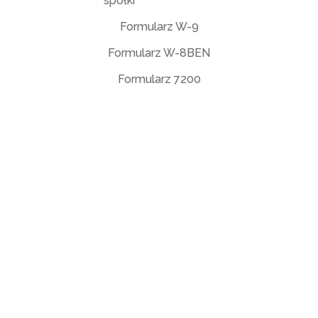
spółki
Formularz W-9
Formularz W-8BEN
Formularz 7200
Umowa licencyjna użytkownika końcowego (EULA)
Polityka prywatności
Warunki użytkowania
support@deftpdf.com
Open Source Notices
Wyprodukowano w USA.
© DeftPDF, budowanie narzędzi