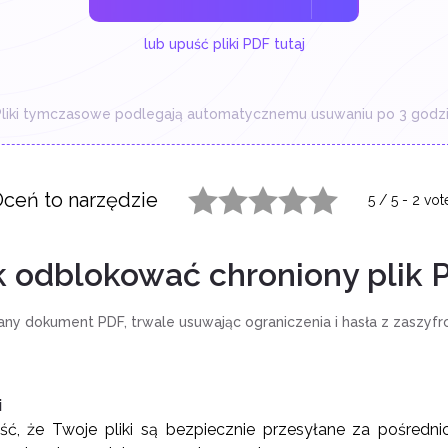
lub upuść pliki PDF tutaj
liki tymczasowe podlegają automatycznemu usuwaniu po 3 godzi
ceń to narzędzie
5
/
5
-
2
vot
1 star
2 stars
3 stars
4 stars
5 stars
k odblokować chroniony plik 
y dokument PDF, trwale usuwając ograniczenia i hasła z zaszyf
i
, że Twoje pliki są bezpiecznie przesyłane za pośred