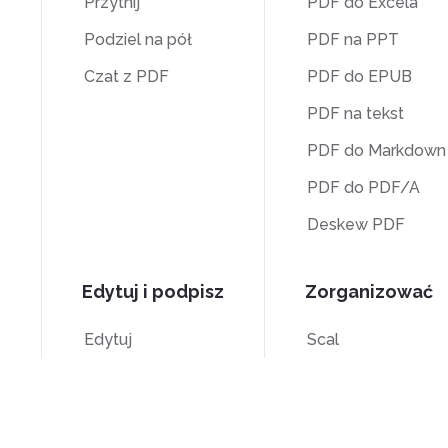
Przytnij
PDF do Excela
Podziel na pół
PDF na PPT
Czat z PDF
PDF do EPUB
PDF na tekst
PDF do Markdown
PDF do PDF/A
Deskew PDF
Edytuj i podpisz
Zorganizować
Edytuj
Scal
Znak
Podziel
Przytnij
Numeracja Batesa