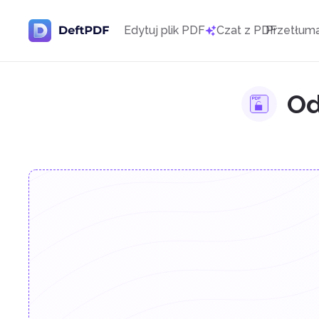
Edytuj plik PDF
Czat z PDF
Przetłum
Od