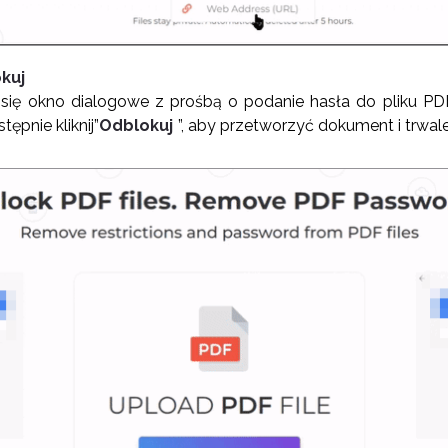
okuj
i się okno dialogowe z prośbą o podanie hasła do pliku P
ępnie kliknij”
Odblokuj
”, aby przetworzyć dokument i trwal