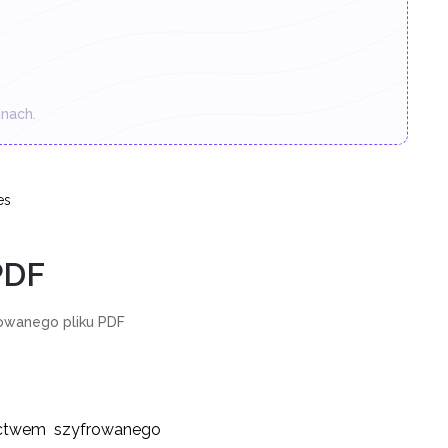
nach.
es
PDF
rowanego pliku PDF
nictwem szyfrowanego