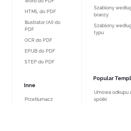
Word do PDF
Szablony wedłu
HTML do PDF
branży
Illustrator (AI) do
Szablony wedłu
PDF
typu
OCR do PDF
EPUB do PDF
STEP do PDF
Popular Temp
Inne
Umowa odkupu a
Przetłumacz
spółki
Odblokuj
Formularz W-9
Znak wodny
Formularz W-8B