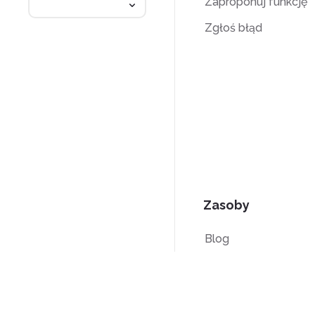
Zaproponuj funkcję
Zgłoś błąd
Zasoby
Blog
Poradniki PDF
Baza wiedzy