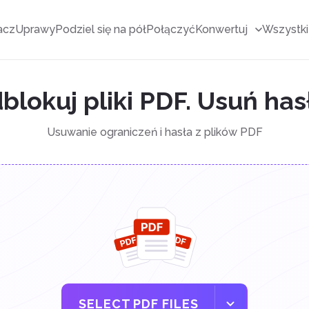
acz
Uprawy
Podziel się na pół
Połączyć
Konwertuj
Wszystki
blokuj pliki PDF. Usuń ha
Usuwanie ograniczeń i hasła z plików PDF
SELECT PDF FILES