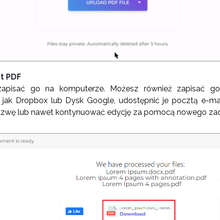
t PDF
zapisać go na komputerze. Możesz również zapisać g
ch jak Dropbox lub Dysk Google, udostępnić je pocztą e-m
azwę lub nawet kontynuować edycję za pomocą nowego zad