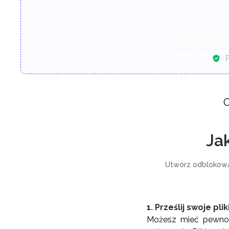
P
O
Ja
Utwórz odblokowan
1. Prześlij swoje plik
Możesz mieć pewność