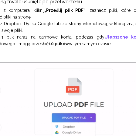
taną trwale usunięte po przetworzeniu.
 z komputera, kliknij
„Prześlij plik PDF”
i zaznacz pliki, które
 pliki na stronę.
 z Dropbox, Dysku Google lub ze strony internetowej, w której znajduj
 swoje pliki.
 1 plik naraz na darmowe konta, podczas gdy
Ulepszone ko
dowego i mogą przesłać
10 plików
w tym samym czasie.