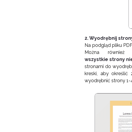
2. Wyodrębnij stron
Na
podgląd pliku PDF,
Można również s
wszystkie strony n
stronami do wyodrębn
kreski, aby określić
wyodrębnić strony 1-4