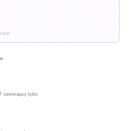
nach.
es
 zawierający tylko