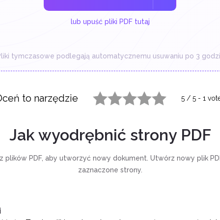
lub upuść pliki PDF tutaj
liki tymczasowe podlegają automatycznemu usuwaniu po 3 godzi
ceń to narzędzie
5
/
5
-
1
vot
1 star
2 stars
3 stars
4 stars
5 stars
Jak wyodrębnić strony PDF
 z plików PDF, aby utworzyć nowy dokument. Utwórz nowy plik PDF
zaznaczone strony.
i