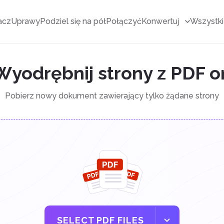
acz
Uprawy
Podziel się na pół
Połączyć
Konwertuj
Wszystki
Wyodrębnij strony z PDF o
Pobierz nowy dokument zawierający tylko żądane strony
SELECT PDF FILES