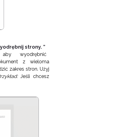
odrębnij strony. ”
 aby wyodrębnić
okument z wieloma
ić zakres stron. Użyj
rzykład:
Jeśli chcesz