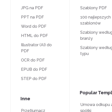
JPG na PDF
Szablony PDF
PPT na PDF
100 najlepszych
szablonów
Word do PDF
Szablony wedłu
HTML do PDF
branży
Illustrator (AI) do
Szablony wedłu
PDF
typu
OCR do PDF
EPUB do PDF
STEP do PDF
Popular Temp
Inne
Umowa odkupu a
Przetłumacz
spółki