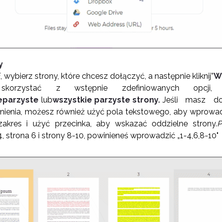
y
 wybierz strony, które chcesz dołączyć, a następnie kliknij”
Wy
korzystać z wstępnie zdefiniowanych opcji,
ieparzyste
lub
wszystkie parzyste strony.
Jeśli masz d
ienia, możesz również użyć pola tekstowego, aby wprowadz
 zakres i użyć przecinka, aby wskazać oddzielne strony.
P
, strona 6 i strony 8-10, powinieneś wprowadzić „1-4,6,8-10"