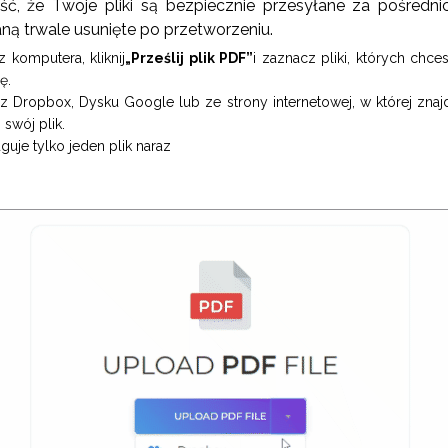
, że Twoje pliki są bezpiecznie przesyłane za pośred
taną trwale usunięte po przetworzeniu.
z komputera, kliknij
„Prześlij plik PDF”
i zaznacz pliki, których chces
ę.
 z Dropbox, Dysku Google lub ze strony internetowej, w której znajduj
 swój plik.
guje tylko jeden plik naraz