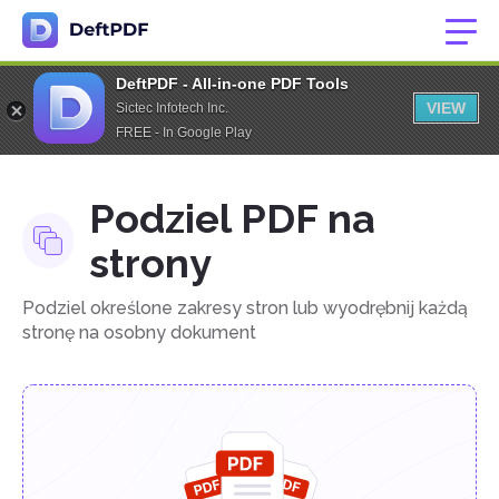
DeftPDF - All-in-one PDF Tools
VIEW
Sictec Infotech Inc.
FREE - In Google Play
Podziel PDF na
strony
Podziel określone zakresy stron lub wyodrębnij każdą
stronę na osobny dokument