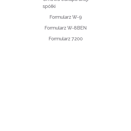
spółki
Formularz W-9
Formularz W-8BEN
Formularz 7200
Umowa licencyjna użytkownika końcowego (EULA)
Polityka prywatności
Warunki użytkowania
support@deftpdf.com
Open Source Notices