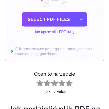
SELECT PDF FILES
lub upuść pliki PDF tutaj
Pliki tymczasowe podlegają automatycznemu
usuwaniu po 3 godzinach.
Oceń to narzędzie
1 star
2 stars
3 stars
4 stars
5 stars
5
/
5
-
2
votes
Jak podzielić plik PDF na