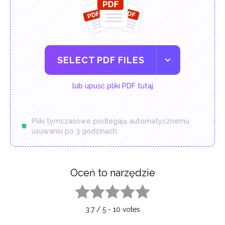
SELECT PDF FILES
lub upuść pliki PDF tutaj
Pliki tymczasowe podlegają automatycznemu
usuwaniu po 3 godzinach.
Oceń to narzędzie
1 star
2 stars
3 stars
4 stars
5 stars
3.7
/
5
-
10
votes