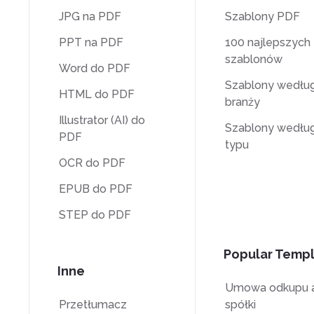
JPG na PDF
Szablony PDF
PPT na PDF
100 najlepszych
szablonów
Word do PDF
Szablony wedłu
HTML do PDF
branży
Illustrator (AI) do
Szablony wedłu
PDF
typu
OCR do PDF
EPUB do PDF
STEP do PDF
Popular Temp
Inne
Umowa odkupu a
Przetłumacz
spółki