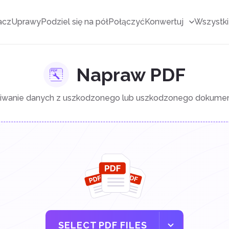
acz
Uprawy
Podziel się na pół
Połączyć
Konwertuj
Wszystki
Napraw PDF
iwanie danych z uszkodzonego lub uszkodzonego dokume
SELECT PDF FILES