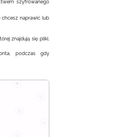
nictwem szyfrowanego
re chcesz naprawić lub
ej znajdują się pliki,
onta, podczas gdy