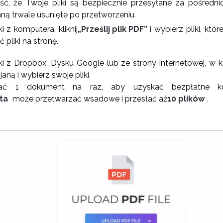
, że Twoje pliki są bezpiecznie przesyłane za pośred
taną trwale usunięte po przetworzeniu.
i z komputera, kliknij
„Prześlij plik PDF”
i wybierz pliki, któ
ć pliki na stronę.
ki z Dropbox, Dysku Google lub ze strony internetowej, w któr
janą i wybierz swoje pliki.
łać 1 dokument na raz, aby uzyskać bezpłatne k
ta
może przetwarzać wsadowe i przesłać aż
10 plików
.