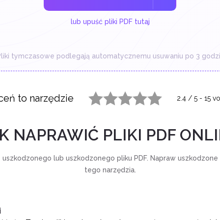
lub upuść pliki PDF tutaj
liki tymczasowe podlegają automatycznemu usuwaniu po 3 godzi
ceń to narzędzie
2.4
/
5
-
15
vo
1 star
2 stars
3 stars
4 stars
5 stars
K NAPRAWIĆ PLIKI PDF ONL
z uszkodzonego lub uszkodzonego pliku PDF. Napraw uszkodzon
tego narzędzia.
i