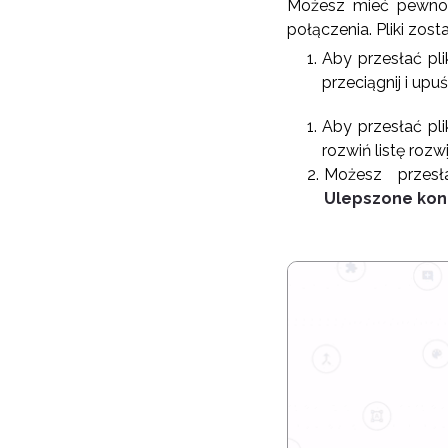
Możesz mieć pewność
połączenia. Pliki zos
Aby przesłać plik
przeciągnij i upuś
Aby przesłać pli
rozwiń listę rozwi
Możesz przes
Ulepszone kon