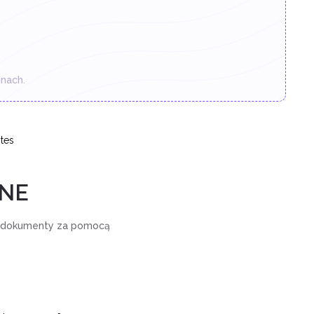
nach.
tes
INE
e dokumenty za pomocą