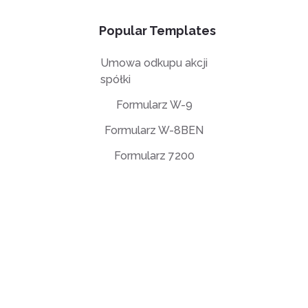
Popular Templates
Umowa odkupu akcji
spółki
Formularz W-9
Formularz W-8BEN
Formularz 7200
Umowa licencyjna użytkownika końcowego (EULA)
Polityka prywatności
Warunki użytkowania