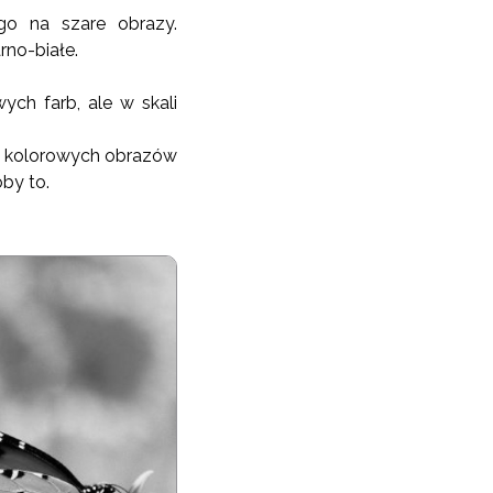
 go na szare obrazy.
no-białe.
ch farb, ale w skali
e kolorowych obrazów
by to.