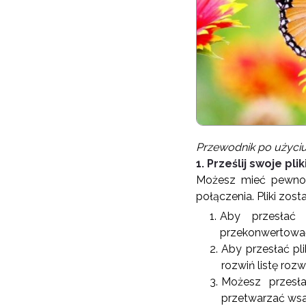
Przewodnik po użyciu 
1. Prześlij swoje plik
Możesz mieć pewność
połączenia. Pliki zos
Aby przesłać p
przekonwertować l
Aby przesłać pli
rozwiń listę rozwi
Możesz przesł
przetwarzać wsa