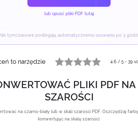
lub upuść pliki PDF tutaj
liki tymczasowe podlegają automatycznemu usuwaniu po 3 godzi
eń to narzędzie
4.6
/
5
-
39
vo
1 star
2 stars
3 stars
4 stars
5 stars
ONWERTOWAĆ PLIKI PDF NA
SZAROŚCI
rtować na czarno-biały lub w skali szarości PDF. Oszczędzaj farbę
konwertując na skalę szarości.