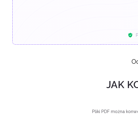
P
Oc
JAK K
Pliki PDF można konwe