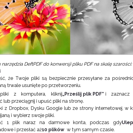
narzędzia DeftPDF do konwersji pliku PDF na skalę szarości:
i
, że Twoje pliki są bezpiecznie przesyłane za pośred
taną trwale usunięte po przetworzeniu.
liki z komputera, kliknij
„Prześlij plik PDF”
i zaznacz 
ub przeciągnij i upuść pliki na stronę.
ki z Dropbox, Dysku Google lub ze strony internetowej, w któr
janą i wybierz swoje pliki.
ać 1 plik naraz na darmowe konta, podczas gdy
Ulep
dowe i przesłać aż
10 plików
w tym samym czasie.