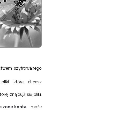
nictwem szyfrowanego
pliki, które chcesz
ej znajdują się pliki,
szone konta
może