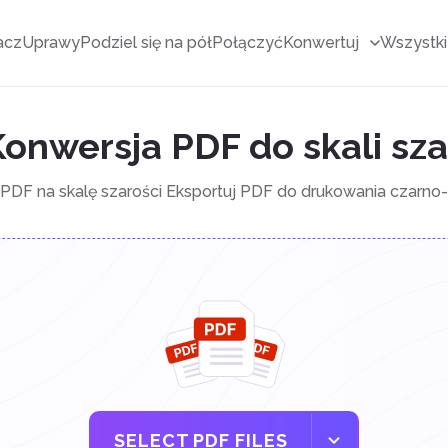
acz
Uprawy
Podziel się na pół
Połączyć
Konwertuj
Wszystki
onwersja PDF do skali sza
y PDF na skalę szarości Eksportuj PDF do drukowania czarno
SELECT PDF FILES