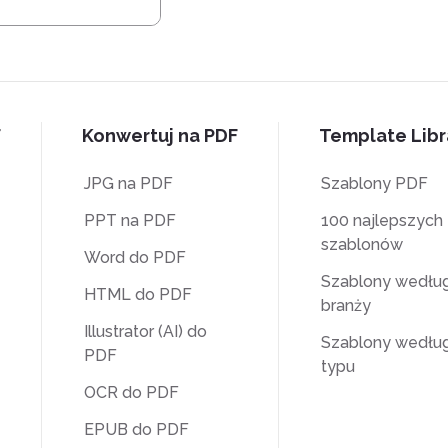
F
Konwertuj na PDF
Template Libr
JPG na PDF
Szablony PDF
PPT na PDF
100 najlepszych
szablonów
Word do PDF
Szablony wedłu
HTML do PDF
branży
Illustrator (AI) do
Szablony wedłu
PDF
typu
OCR do PDF
EPUB do PDF