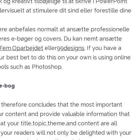
 kreativt tilbøjelige til at skrive i PowerPoint
rvisuelt at stimulere dit sind eller forestille dine
re anbefales normalt at ansætte professionelle
deres e-bøger og covers. Du kan nemt ansætte
Fem
,
Oparbejdet
eller
99designs
. If you have a
ur best bet to do this on your own is using online
ools such as Photoshop.
 e-bog
h therefore concludes that the most important
ur content and provide valuable information that
t your title,topic,theme,and content are all
 your readers will not only be delighted with your