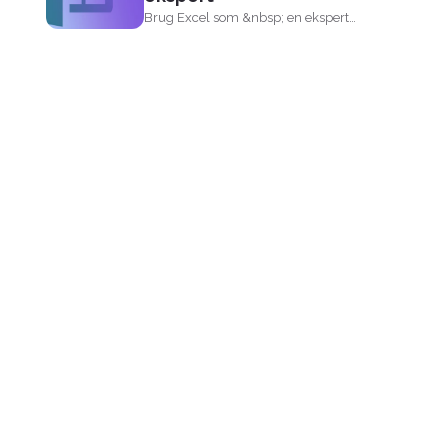
Brug Excel som &nbsp; en ekspert
med disse tricks og...