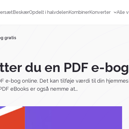
ersæt
Beskær
Opdelt i halvdelen
Kombiner
Konverter
Alle 
g gratis
ter du en PDF e-bog 
e-bog online. Det kan tilføje værdi til din hjemmeside,
 PDF eBooks er også nemme at...