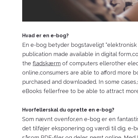
Hvad er en e-bog?
En e-bog betyder bogstaveligt “elektronisk
publication made available in digital form,c
the
fladskærm
of computers ellerother elect
online,consumers are able to afford more bo
purchased and downloaded. In some cases,
eBooks fellerfree to be able to attract mor
Hvorfellerskal du oprette en e-bog?
Som nævnt ovenfor,en e-bog er en fantastisk t
det tilføjer eksponering og værdi til dig. 
såsom PDF-filer og deles nemt online. Med P