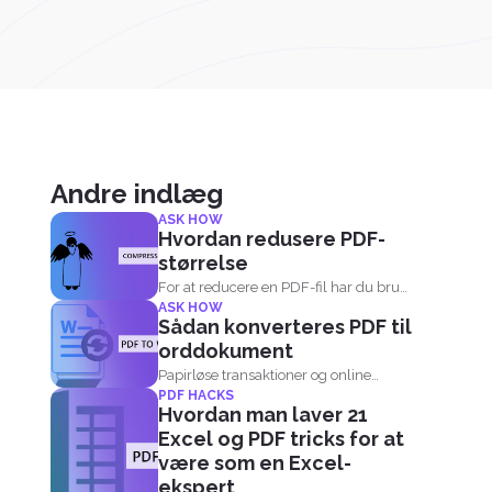
Andre indlæg
ASK HOW
Hvordan redusere PDF-
størrelse
For at reducere en PDF-fil har du brug
ASK HOW
for en...
Sådan konverteres PDF til
orddokument
Papirløse transaktioner og online
PDF HACKS
dokumenter har helt sikkert gjort...
Hvordan man laver 21
Excel og PDF tricks for at
være som en Excel-
ekspert