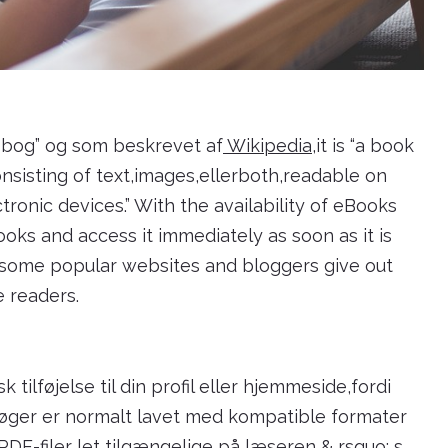
 bog” og som beskrevet af
Wikipedia
,it is “a book
onsisting of text,images,ellerboth,readable on
ronic devices.” With the availability of eBooks
oks and access it immediately as soon as it is
some popular websites and bloggers give out
e readers.
ilføjelse til din profil eller hjemmeside,fordi
e-bøger er normalt lavet med kompatible formater
DF-filer let tilgængelige på læseren & rsquo; s