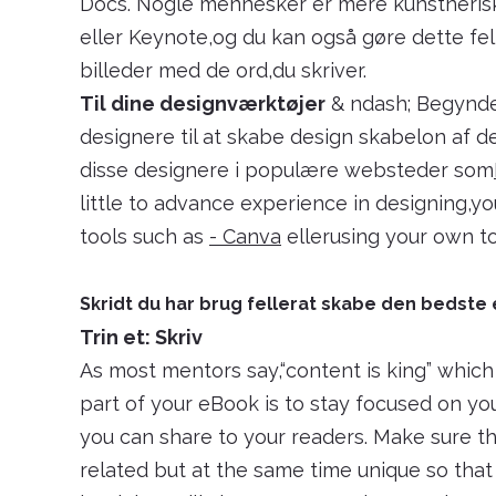
Docs. Nogle mennesker er mere kunstnerisk og
eller Keynote,og du kan også gøre dette felle
billeder med de ord,du skriver.
Til dine designværktøjer
& ndash; Begynde
designere til at skabe design skabelon af 
disse designere i populære websteder som
little to advance experience in designing,yo
tools such as
- Canva
ellerusing your own t
Skridt du har brug fellerat skabe den bedste
Trin et: Skriv
As most mentors say,“content is king” whic
part of your eBook is to stay focused on yo
you can share to your readers. Make sure tha
related but at the same time unique so that