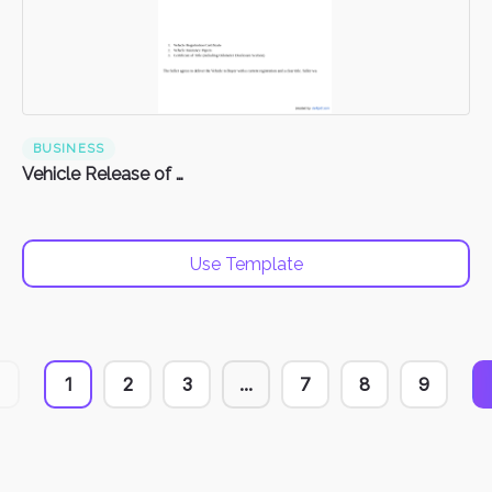
BUSINESS
Vehicle Release of Liability Form
Use Template
1
2
3
...
7
8
9