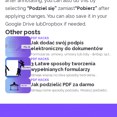
after annotating, you can also do this by
selecting
“Podziel się”
zamiast
“Pobierz”
after
applying changes. You can also save it in your
Google Drive lubDropbox if needed.
Other posts
PDF HACKS
Jak dodać swój podpis
elektroniczny do dokumentów
Formularze, umowy, umowy lub listy - &nbsp; są to
PDF HACKS
zasadniczo...
3 Łatwe sposoby tworzenia
wypełnianych formularzy
Istnieje więcej niż dwa sposoby tworzenia
PDF HACKS
wypełnialnego formularza...
Jak podzielić PDF za darmo
Istnieją różne sposoby podziału. Możesz podzielić
PDF...