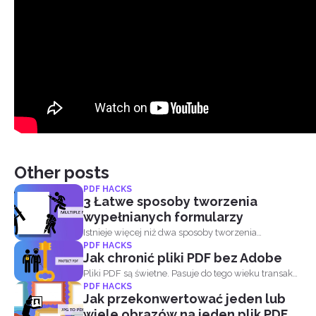
Other posts
PDF HACKS
3 Łatwe sposoby tworzenia
wypełnianych formularzy
Istnieje więcej niż dwa sposoby tworzenia
PDF HACKS
wypełnialnego formularza...
Jak chronić pliki PDF bez Adobe
Pliki PDF są świetne. Pasuje do tego wieku transakcji
PDF HACKS
bez...
Jak przekonwertować jeden lub
wiele obrazów na jeden plik PDF