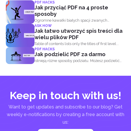
PDF HACKS
Jak przyciąć PDF na 4 proste
sposoby
Ogromne kawałki białych spacji zwanych
ASK HOW
marginesami lub obramowaniami...
Jak łatwo utworzyć spis treści dla
wielu plików PDF
Table of contents lists only the titles of first level...
PDF HACKS
Jak podzielić PDF za darmo
Istnieją różne sposoby podziału. Możesz podzielić
PDF...
Keep in touch with us!
Want to get updates and subscribe to our blog? Get
weekly e-notifications by creating a free account with
us: