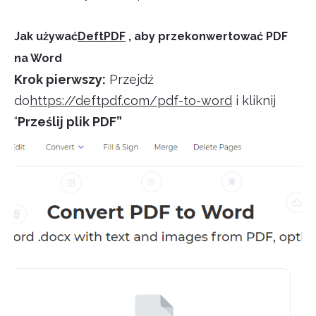
Jak używać
DeftPDF
, aby przekonwertować PDF
na Word
Krok pierwszy:
Przejdź
do
https://deftpdf.com/pdf-to-word
i kliknij
“
Prześlij plik PDF”