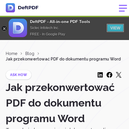
DeftPDF - All-in-one PDF Tools
VIEW
Sictec Infotech Inc.
FREE - In Google Play
Home
Blog
Jak przekonwertować PDF do dokumentu programu Word
ASK HOW
Jak przekonwertować
PDF do dokumentu
programu Word