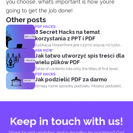
you choose, what’s important is how you’re
going to get the job done!
Other posts
PDF HACKS
8 Secret Hacks na temat
korzystania z PPT i PDF
Aplikacja PowerPoint jest czymś więcej niż tylko
ASK HOW
punkty kuli...
Jak łatwo utworzyć spis treści dla
wielu plików PDF
Table of contents lists only the titles of first level...
PDF HACKS
Jak podzielić PDF za darmo
Istnieją różne sposoby podziału. Możesz podzielić
PDF...
Keep in touch with us!
Want to get updates and subscribe to our blog? Get